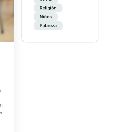
Religión
Niños
Pobreza
a
al
er