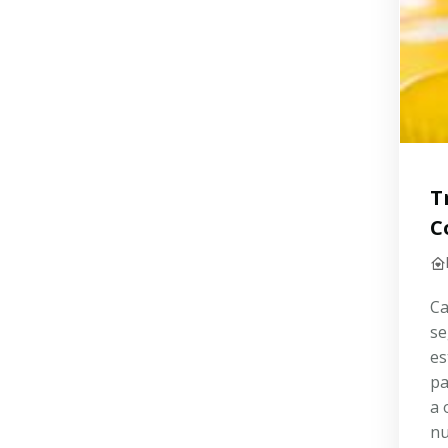
T
C
Ca
se
es
pa
a 
nu