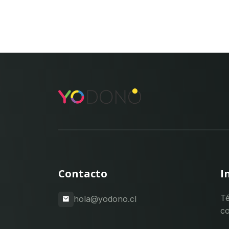
Contacto
I
Té
hola@yodono.cl
co