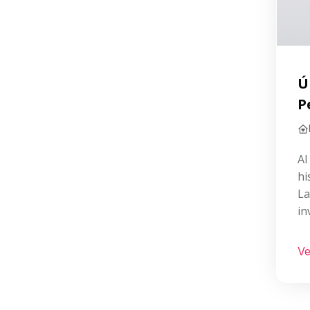
Ú
P
Al
hi
La
in
Ve