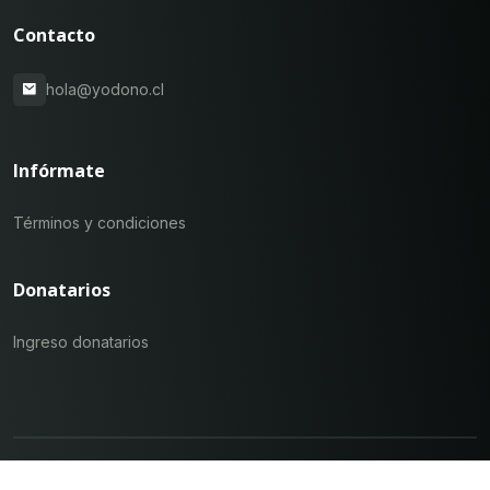
Contacto
hola@yodono.cl
Infórmate
Términos y condiciones
Donatarios
Ingreso donatarios
Yo Dono ©
2026
- Todos los derechos reservados.