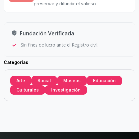
a las futuras generaciones.
preservar y difundir el valioso
arte-oficio de la peluquería.
Ayúdanos a mantener viva esta
historia única para que inspire a
Fundación Verificada
las futuras generaciones.
Sin fines de lucro ante el Registro civil.
Categorías
Arte
Social
Museos
Educación
Culturales
Investigación