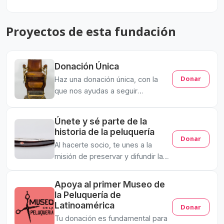
Proyectos de esta fundación
Donación Única
Donar
Haz una donación única, con la
que nos ayudas a seguir
trabajando.
Únete y sé parte de la
historia de la peluquería
Donar
Al hacerte socio, te unes a la
misión de preservar y difundir la
historia de este arte-oficio en el
primer museo de su tipo en
Apoya al primer Museo de
Latinoamérica. Tu aporte es
la Peluquería de
fundamental para que este
Latinoamérica
Donar
invaluable legado siga inspirando
Tu donación es fundamental para